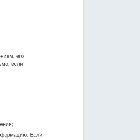
ением, его
ьмо, если
ения;
информацию. Если