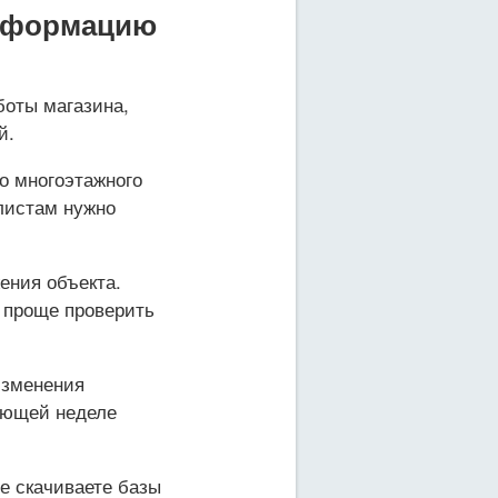
информацию
оты магазина,
й.
го многоэтажного
листам нужно
ения объекта.
 проще проверить
изменения
ующей неделе
е скачиваете базы