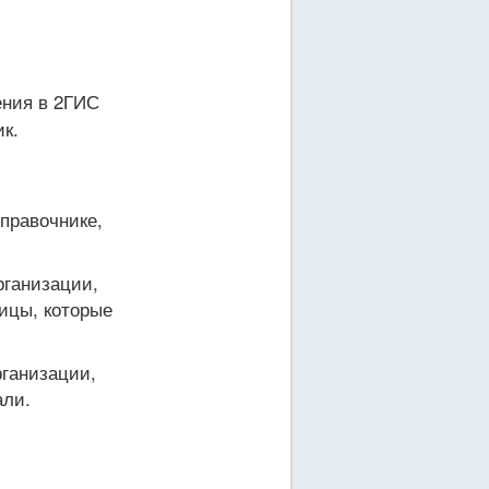
ния в 2ГИС
к.
справочнике,
рганизации,
ицы, которые
ганизации,
али.