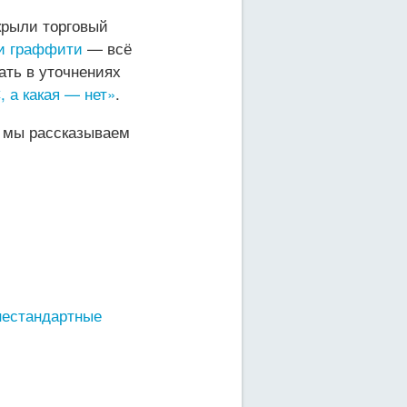
крыли торговый
и граффити
— всё
ать в уточнениях
 а какая — нет»
.
е мы рассказываем
нестандартные