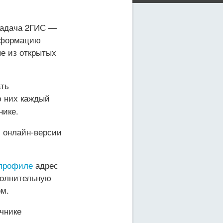
 Задача 2ГИС —
Информацию
е из открытых
ать
ю них каждый
нике.
 онлайн-версии
 профиле
адрес
полнительную
ом.
чнике