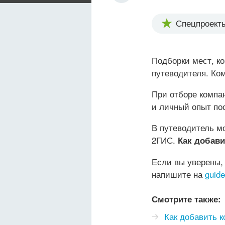
Спецпроект
Подборки мест, ко
путеводителя. Ко
При отборе компа
и личный опыт по
В путеводитель мо
2ГИС.
Как добав
Если вы уверены,
напишите на
guid
Смотрите также:
Как добавить 