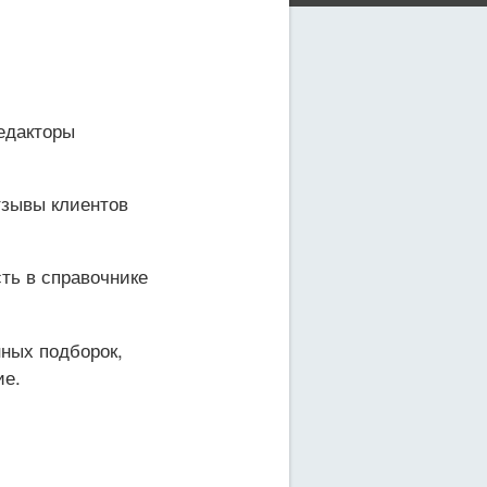
едакторы
тзывы клиентов
сть в справочнике
нных подборок,
ие.